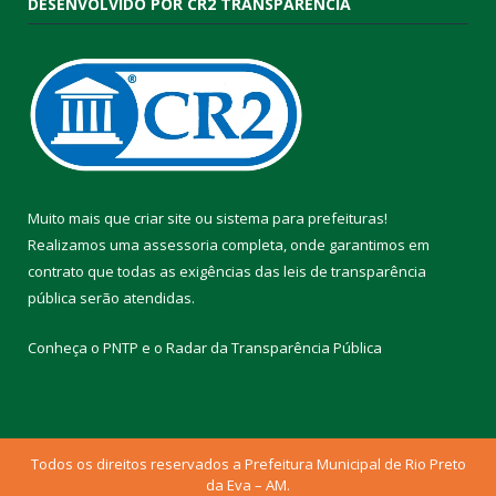
DESENVOLVIDO POR CR2 TRANSPARÊNCIA
Muito mais que
criar site
ou
sistema para prefeituras
!
Realizamos uma
assessoria
completa, onde garantimos em
contrato que todas as exigências das
leis de transparência
pública
serão atendidas.
Conheça o
PNTP
e o
Radar da Transparência Pública
Todos os direitos reservados a Prefeitura Municipal de Rio Preto
da Eva – AM.