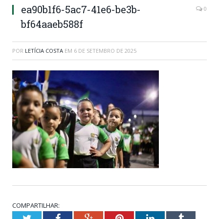
ea90b1f6-5ac7-41e6-be3b-
0
bf64aaeb588f
POR
LETÍCIA COSTA
EM
6 DE SETEMBRO DE 2025
COMPARTILHAR:
Twitter
Facebook
Google+
Pinterest
LinkedIn
Tumblr