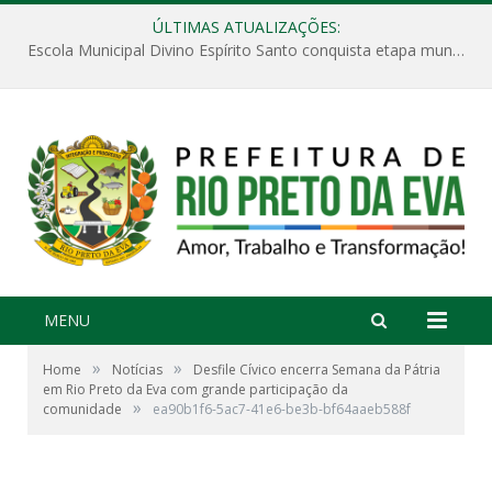
ÚLTIMAS ATUALIZAÇÕES:
Escola Municipal Divino Espírito Santo conquista etapa municipal da V Feira Amazonense de Matemática
MENU
»
»
Home
Notícias
Desfile Cívico encerra Semana da Pátria
em Rio Preto da Eva com grande participação da
»
comunidade
ea90b1f6-5ac7-41e6-be3b-bf64aaeb588f