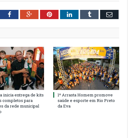
tter
Facebook
Google+
Pinterest
LinkedIn
Tumblr
Email
a inicia entrega de kits
1º Arrasta Homem promove
s completos para
saúde e esporte em Rio Preto
es da rede municipal
da Eva
o