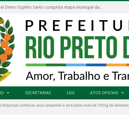
Escola Municipal Divino Espírito Santo conquista etapa municipal da V Feira Amazonense de Matemática
NO
SECRETARIAS
LEIS
ATOS OFICIAIS
s Empresas conheceu seus campeões e arrecadou mais de 750 kg de alimentos 