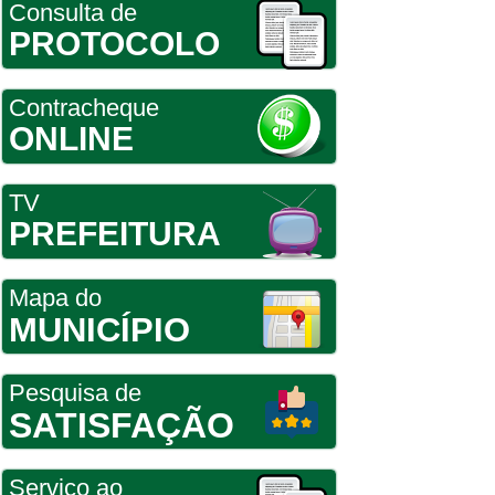
Consulta de
PROTOCOLO
Contracheque
ONLINE
TV
PREFEITURA
Mapa do
MUNICÍPIO
Pesquisa de
SATISFAÇÃO
Serviço ao