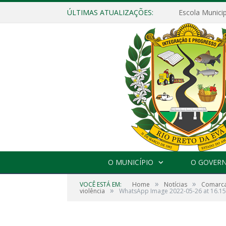
ÚLTIMAS ATUALIZAÇÕES:
O MUNICÍPIO
O GOVER
»
»
VOCÊ ESTÁ EM:
Home
Notícias
Comarca 
»
violência
WhatsApp Image 2022-05-26 at 16.15