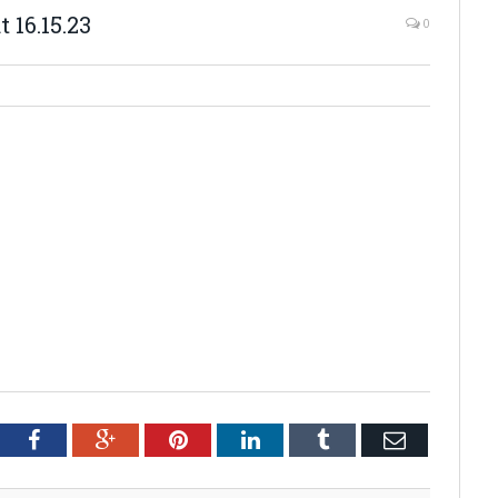
 16.15.23
0
tter
Facebook
Google+
Pinterest
LinkedIn
Tumblr
Email