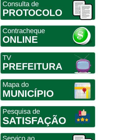
Consulta de
PROTOCOLO
Contracheque
ONLINE
TV
PREFEITURA
Mapa do
MUNICÍPIO
Pesquisa de
SATISFAÇÃO
Serviço ao