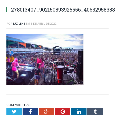
278013407_902150893925556_4063295838
POR
JUZILENE
EM
5 DE ABRIL DE 2022
COMPARTILHAR:
Twitter
Facebook
Google+
Pinterest
LinkedIn
Tumblr