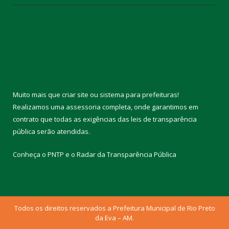
Muito mais que
criar site
ou
sistema para prefeituras
!
Realizamos uma
assessoria
completa, onde garantimos em
contrato que todas as exigências das
leis de transparência
pública
serão atendidas.
Conheça o
PNTP
e o
Radar da Transparência Pública
Todos os direitos reservados a Prefeitura Municipal de Rio Preto
da Eva – AM.