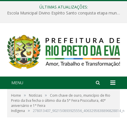
ÚLTIMAS ATUALIZAÇÕES:
Escola Municipal Divino Espírito Santo conquista etapa municipal da V Feira Amazonense de Matemática
MENU
»
»
Home
Notícias
Com chave de ouro, município de Rio
Preto da Eva fecha o último dia da 5° Feira Piscicultura, 40°
aniversário e 1° Feira
»
Indígena
278013407_902150893925556_4063295838896828814_n