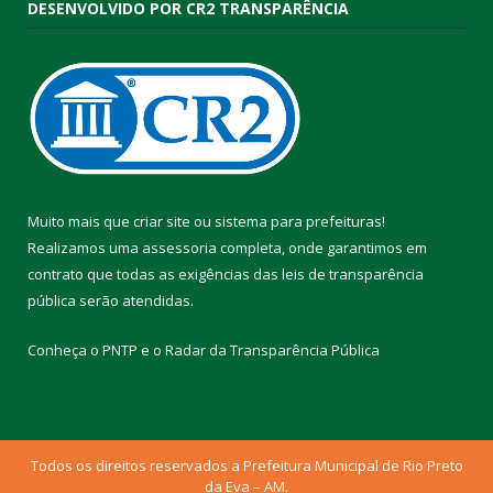
DESENVOLVIDO POR CR2 TRANSPARÊNCIA
Muito mais que
criar site
ou
sistema para prefeituras
!
Realizamos uma
assessoria
completa, onde garantimos em
contrato que todas as exigências das
leis de transparência
pública
serão atendidas.
Conheça o
PNTP
e o
Radar da Transparência Pública
Todos os direitos reservados a Prefeitura Municipal de Rio Preto
da Eva – AM.