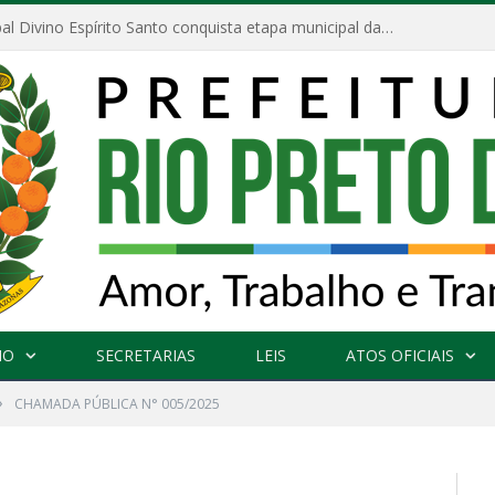
Escola Municipal Divino Espírito Santo conquista etapa municipal da V Feira Amazonense de Matemática
NO
SECRETARIAS
LEIS
ATOS OFICIAIS
»
CHAMADA PÚBLICA N° 005/2025