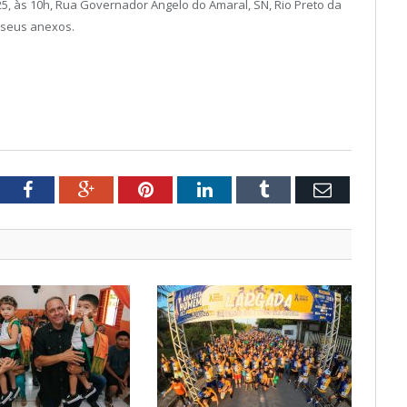
25, às 10h, Rua Governador Ângelo do Amaral, SN, Rio Preto da
 seus anexos.
tter
Facebook
Google+
Pinterest
LinkedIn
Tumblr
Email