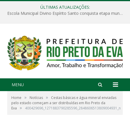
ÚLTIMAS ATUALIZAÇÕES:
Escola Municipal Divino Espírito Santo conquista etapa municipal da V Feira Amazonense de Matemática
MENU
»
»
Home
Notícias
Cestas básicas e água mineral enviadas
pelo estado começam a ser distribuídas em Rio Preto da
»
Eva
400429696_1271883790285596_2848606513809004931_n