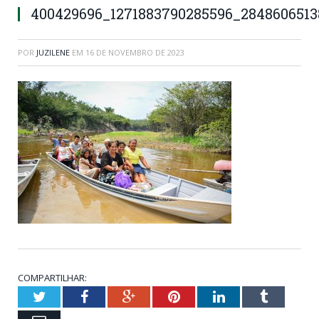
400429696_1271883790285596_2848606513
POR
JUZILENE
EM
16 DE NOVEMBRO DE 2023
COMPARTILHAR:
Twitter
Facebook
Google+
Pinterest
LinkedIn
Tumblr