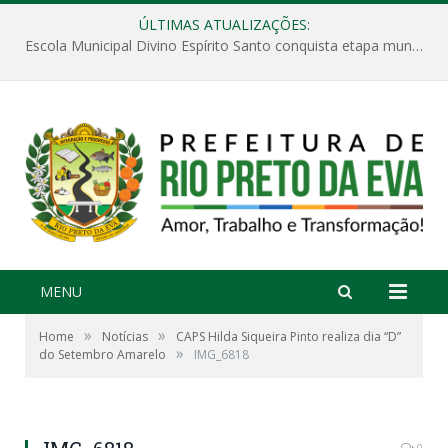
ÚLTIMAS ATUALIZAÇÕES:
Escola Municipal Divino Espírito Santo conquista etapa municipal da V Feira Amazonense de Matemática
MENU
»
»
Home
Notícias
CAPS Hilda Siqueira Pinto realiza dia “D”
»
do Setembro Amarelo
IMG_6818
0