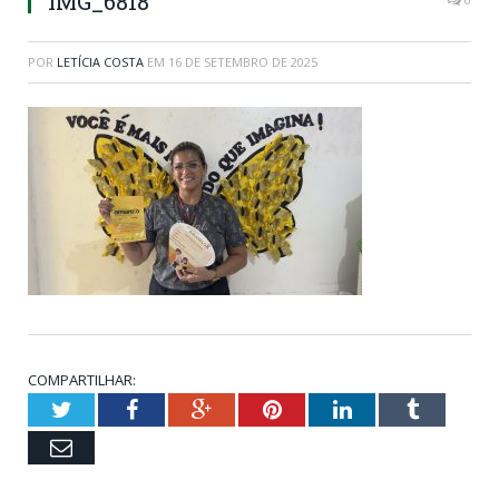
IMG_6818
POR
LETÍCIA COSTA
EM
16 DE SETEMBRO DE 2025
COMPARTILHAR:
Twitter
Facebook
Google+
Pinterest
LinkedIn
Tumblr
Email