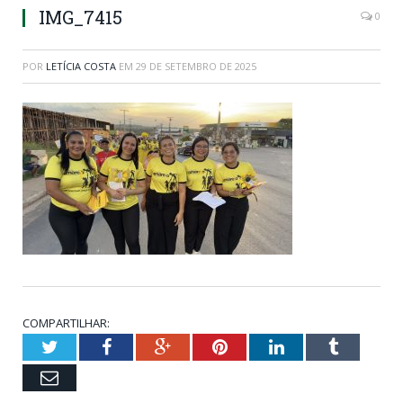
IMG_7415
0
POR
LETÍCIA COSTA
EM
29 DE SETEMBRO DE 2025
COMPARTILHAR:
Twitter
Facebook
Google+
Pinterest
LinkedIn
Tumblr
Email