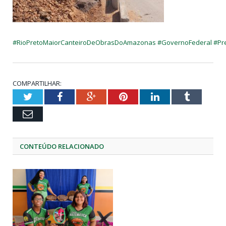
#
RioPretoMaiorCanteiroDeObrasDoAmazonas
#
GovernoFederal
#
Pr
COMPARTILHAR:
Twitter
Facebook
Google+
Pinterest
LinkedIn
Tumblr
Email
CONTEÚDO RELACIONADO