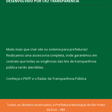
DESENVOLVIDO POR CR2 TRANSPARÊNCIA
Muito mais que
criar site
ou
sistema para prefeituras
!
Realizamos uma
assessoria
completa, onde garantimos em
contrato que todas as exigências das
leis de transparência
pública
serão atendidas.
Conheça o
PNTP
e o
Radar da Transparência Pública
Todos os direitos reservados a Prefeitura Municipal de Rio Preto
da Eva – AM.