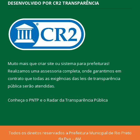
DESENVOLVIDO POR CR2 TRANSPARÊNCIA
Muito mais que
criar site
ou
sistema para prefeituras
!
Realizamos uma
assessoria
completa, onde garantimos em
contrato que todas as exigências das
leis de transparência
pública
serão atendidas.
Conheça o
PNTP
e o
Radar da Transparência Pública
Todos os direitos reservados a Prefeitura Municipal de Rio Preto
da Eva – AM.