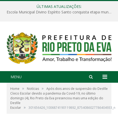
ÚLTIMAS ATUALIZAÇÕES:
Escola Municipal Divino Espírito Santo conquista etapa municipal da V Feira Amazonense de Matemática
MENU
»
»
Home
Notícias
Após dois anos de suspensão do Desfile
Cívico Escolar devido a pandemia da Covid-19, no último
domingo (4), Rio Preto da Eva presenciou mais uma edição do
Desfile
»
Escolar
301656426_1006874190119892_8754086027786404933_n