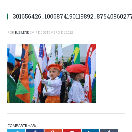
301656426_1006874190119892_8754086027
POR
JUZILENE
EM
7 DE SETEMBRO DE 2022
COMPARTILHAR: