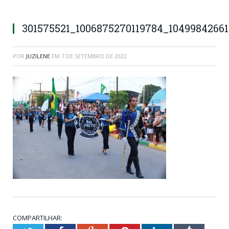
301575521_1006875270119784_1049984266
POR
JUZILENE
EM
7 DE SETEMBRO DE 2022
COMPARTILHAR: