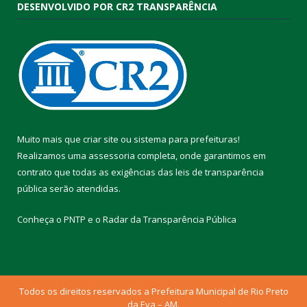
DESENVOLVIDO POR CR2 TRANSPARÊNCIA
Muito mais que
criar site
ou
sistema para prefeituras
!
Realizamos uma
assessoria
completa, onde garantimos em
contrato que todas as exigências das
leis de transparência
pública
serão atendidas.
Conheça o
PNTP
e o
Radar da Transparência Pública
Todos os direitos reservados a Prefeitura Municipal de Rio Preto
da Eva – AM.