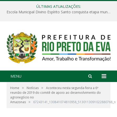
ÚLTIMAS ATUALIZAÇÕES:
Escola Municipal Divino Espírito Santo conquista etapa municipal da V Feira Amazonense de Matemática
MENU
»
»
Home
Notícias
Aconteceu nesta segunda-feira a 6ª
reunião de 2019 do comitê de apoio ao desenvolvimento do
agronegócio no
»
Amazonas
67243141_130841074810958_5130113091022880768_n