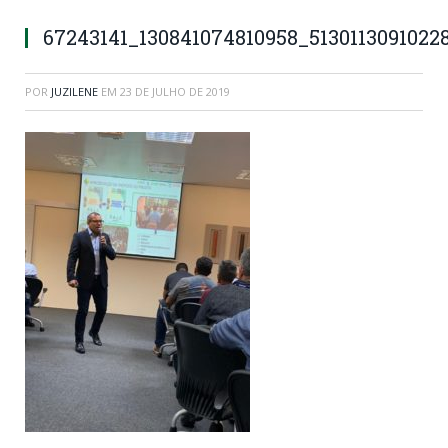
67243141_130841074810958_5130113091022
POR
JUZILENE
EM
23 DE JULHO DE 2019