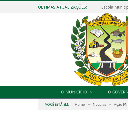
ÚLTIMAS ATUALIZAÇÕES:
O MUNICÍPIO
O GOVER
»
»
VOCÊ ESTÁ EM:
Home
Notícias
Ação FNO