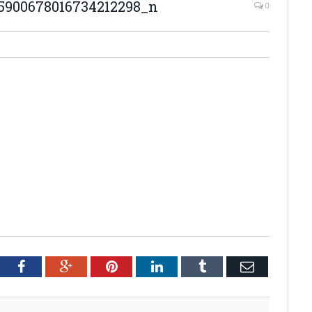
5900678016734212298_n
0
tter
Facebook
Google+
Pinterest
LinkedIn
Tumblr
Email