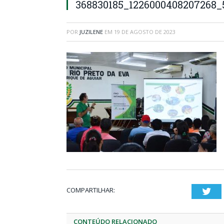
368830185_1226000408207268_
POR
JUZILENE
EM
19 DE AGOSTO DE 2023
COMPARTILHAR:
Twi
CONTEÚDO RELACIONADO