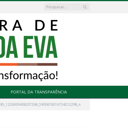
PORTAL DA TRANSPARÊNCIA
185_1226000408207268_5900678016734212298_n