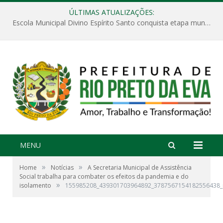
ÚLTIMAS ATUALIZAÇÕES:
Escola Municipal Divino Espírito Santo conquista etapa municipal da V Feira Amazonense de Matemática
MENU
»
»
Home
Notícias
A Secretaria Municipal de Assistência
Social trabalha para combater os efeitos da pandemia e do
»
isolamento
155985208_439301703964892_3787567154182556438_