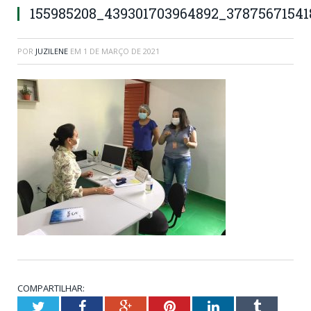
155985208_439301703964892_3787567154
POR
JUZILENE
EM
1 DE MARÇO DE 2021
COMPARTILHAR:
Twitter
Facebook
Google+
Pinterest
LinkedIn
Tumblr