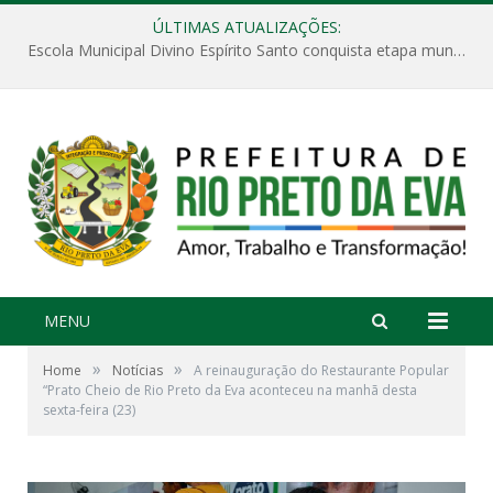
ÚLTIMAS ATUALIZAÇÕES:
Escola Municipal Divino Espírito Santo conquista etapa municipal da V Feira Amazonense de Matemática
MENU
»
»
Home
Notícias
A reinauguração do Restaurante Popular
“Prato Cheio de Rio Preto da Eva aconteceu na manhã desta
sexta-feira (23)