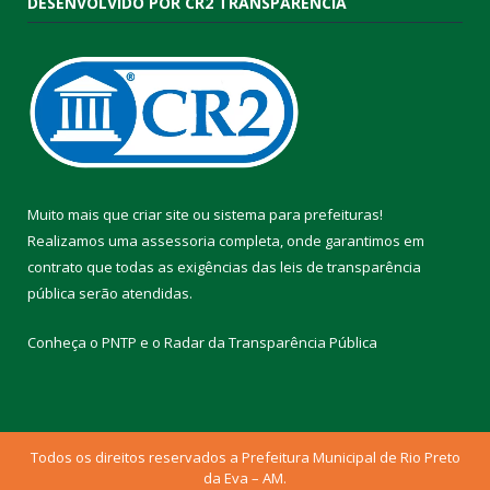
DESENVOLVIDO POR CR2 TRANSPARÊNCIA
Muito mais que
criar site
ou
sistema para prefeituras
!
Realizamos uma
assessoria
completa, onde garantimos em
contrato que todas as exigências das
leis de transparência
pública
serão atendidas.
Conheça o
PNTP
e o
Radar da Transparência Pública
Todos os direitos reservados a Prefeitura Municipal de Rio Preto
da Eva – AM.