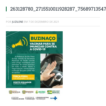
263128780_2715510011928287_7568971354
POR
JUZILENE
EM
7 DE DEZEMBRO DE 2021