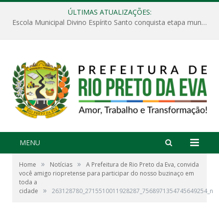
ÚLTIMAS ATUALIZAÇÕES:
Escola Municipal Divino Espírito Santo conquista etapa municipal da V Feira Amazonense de Matemática
MENU
»
»
Home
Notícias
A Prefeitura de Rio Preto da Eva, convida
você amigo riopretense para participar do nosso buzinaço em
toda a
»
cidade
263128780_2715510011928287_7568971354745649254_n