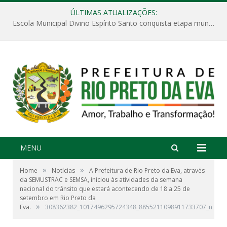
ÚLTIMAS ATUALIZAÇÕES:
Escola Municipal Divino Espírito Santo conquista etapa municipal da V Feira Amazonense de Matemática
MENU
»
»
Home
Notícias
A Prefeitura de Rio Preto da Eva, através
da SEMUSTRAC e SEMSA, iniciou às atividades da semana
nacional do trânsito que estará acontecendo de 18 a 25 de
setembro em Rio Preto da
»
Eva.
308362382_1017496295724348_8855211098911733707_n