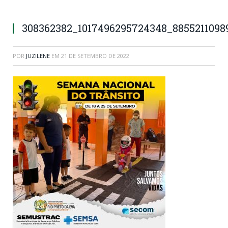
308362382_1017496295724348_8855211098
POR
JUZILENE
EM
21 DE SETEMBRO DE 2022