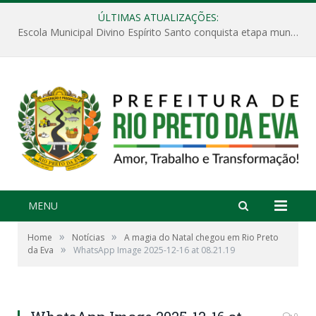
ÚLTIMAS ATUALIZAÇÕES:
Escola Municipal Divino Espírito Santo conquista etapa municipal da V Feira Amazonense de Matemática
MENU
»
»
Home
Notícias
A magia do Natal chegou em Rio Preto
»
da Eva
WhatsApp Image 2025-12-16 at 08.21.19
0