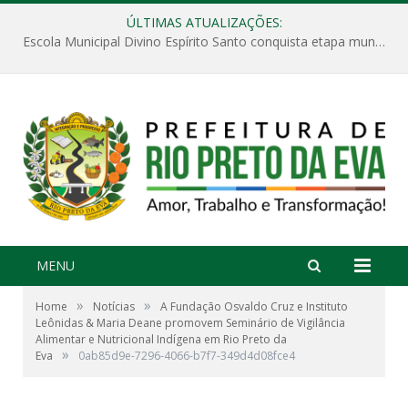
ÚLTIMAS ATUALIZAÇÕES:
Escola Municipal Divino Espírito Santo conquista etapa municipal da V Feira Amazonense de Matemática
MENU
»
»
Home
Notícias
A Fundação Osvaldo Cruz e Instituto
Leônidas & Maria Deane promovem Seminário de Vigilância
Alimentar e Nutricional Indígena em Rio Preto da
»
Eva
0ab85d9e-7296-4066-b7f7-349d4d08fce4