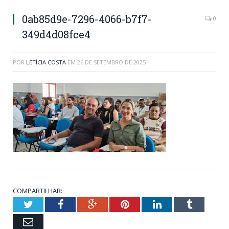
0ab85d9e-7296-4066-b7f7-
0
349d4d08fce4
POR
LETÍCIA COSTA
EM
26 DE SETEMBRO DE 2025
COMPARTILHAR:
Twitter
Facebook
Google+
Pinterest
LinkedIn
Tumblr
Email