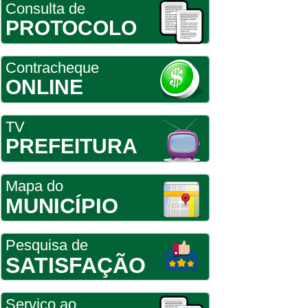
Consulta de
PROTOCOLO
Contracheque
ONLINE
TV
PREFEITURA
Mapa do
MUNICÍPIO
Pesquisa de
SATISFAÇÃO
Serviço ao