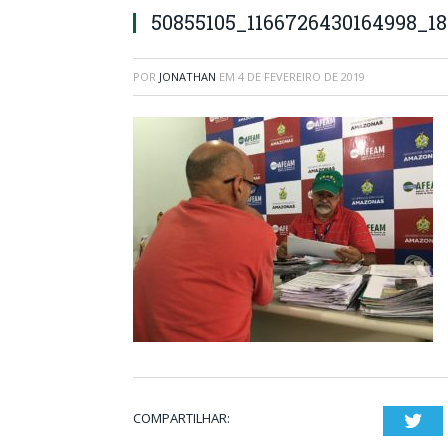
50855105_1166726430164998_1
POR
JONATHAN
EM
4 DE FEVEREIRO DE 2019
COMPARTILHAR:
Twi