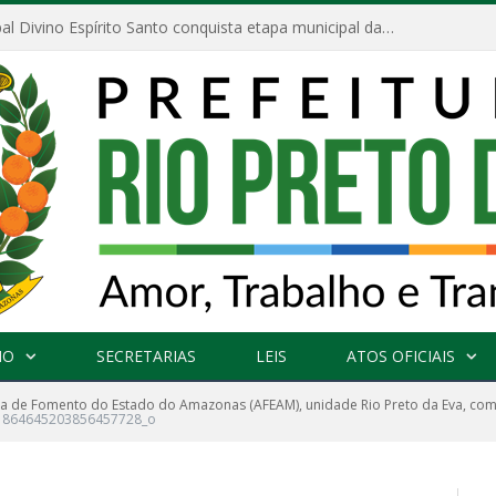
Escola Municipal Divino Espírito Santo conquista etapa municipal da V Feira Amazonense de Matemática
NO
SECRETARIAS
LEIS
ATOS OFICIAIS
ia de Fomento do Estado do Amazonas (AFEAM), unidade Rio Preto da Eva, co
1864645203856457728_o