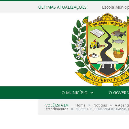
ÚLTIMAS ATUALIZAÇÕES:
O MUNICÍPIO
O GOVER
»
»
VOCÊ ESTÁ EM:
Home
Notícias
A Agênc
»
atendimentos
50855105_1166726430164998_