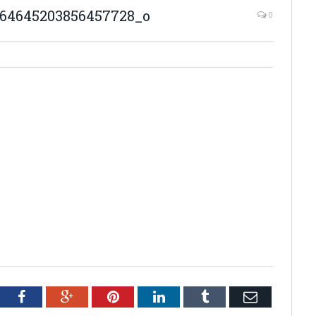
864645203856457728_o
0
tter
Facebook
Google+
Pinterest
LinkedIn
Tumblr
Email