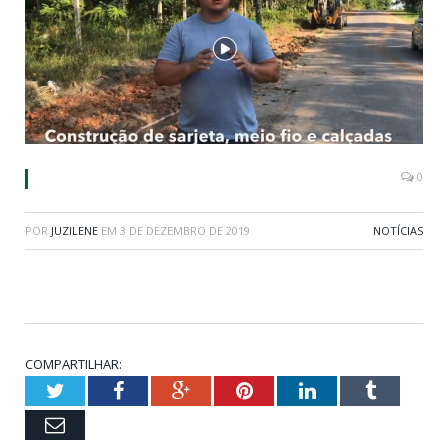
0
POR
JUZILENE
EM
3 DE DEZEMBRO DE 2019
NOTÍCIAS
COMPARTILHAR:
Twitter
Facebook
Google+
Pinterest
LinkedIn
Tumblr
Email