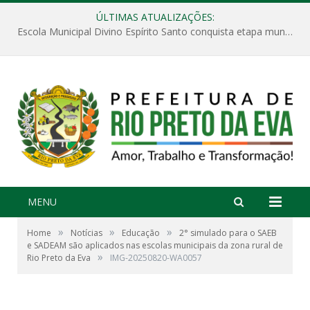
ÚLTIMAS ATUALIZAÇÕES:
Escola Municipal Divino Espírito Santo conquista etapa municipal da V Feira Amazonense de Matemática
MENU
»
»
»
Home
Notícias
Educação
2° simulado para o SAEB
e SADEAM são aplicados nas escolas municipais da zona rural de
»
Rio Preto da Eva
IMG-20250820-WA0057