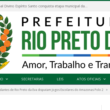
Escola Municipal Divino Espírito Santo conquista etapa municipal da V Feira Amazonense de Matemática
NO
SECRETARIAS
LEIS
ATOS OFICIAIS
»
dantes de Rio Preto da Eva disputam Jogos Escolares do Amazonas Polo 2