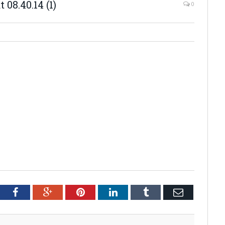
08.40.14 (1)
0
tter
Facebook
Google+
Pinterest
LinkedIn
Tumblr
Email