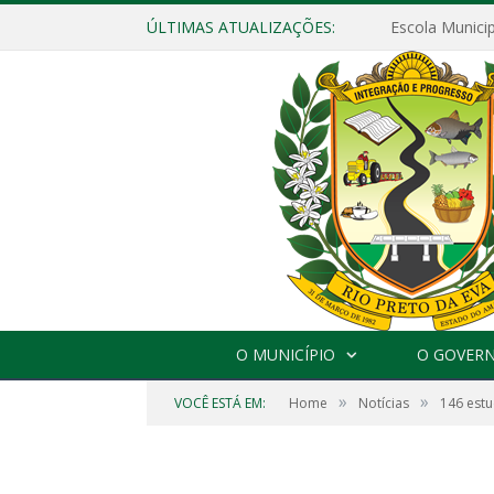
ÚLTIMAS ATUALIZAÇÕES:
O MUNICÍPIO
O GOVER
»
»
VOCÊ ESTÁ EM:
Home
Notícias
146 estu