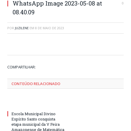
WhatsApp Image 2023-05-08 at
0
08.40.09
POR
JUZILENE
EM
8 DE MAIO DE 2023
Tw
Fa
Go
Pi
Li
Tu
Em
COMPARTILHAR:
CONTEÚDO RELACIONADO
Escola Municipal Divino
Espírito Santo conquista
etapa municipal da V Feira
Amazonense de Matemática