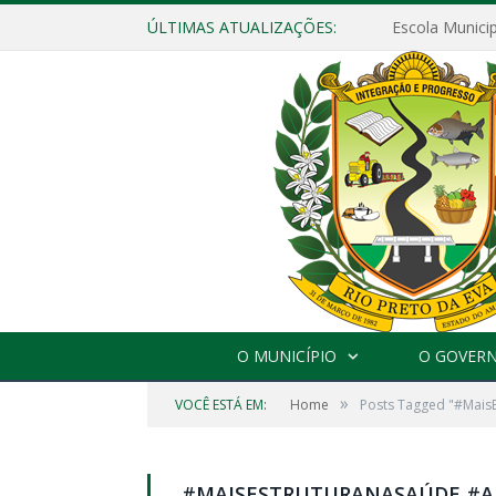
ÚLTIMAS ATUALIZAÇÕES:
O MUNICÍPIO
O GOVER
»
VOCÊ ESTÁ EM:
Home
Posts Tagged "#Mais
#MAISESTRUTURANASAÚDE #