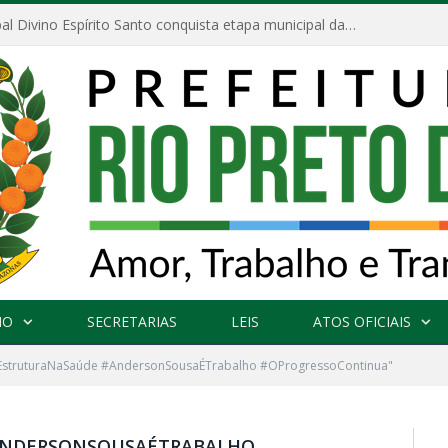
Escola Municipal Divino Espírito Santo conquista etapa municipal da V Feira Amazonense de Matemática
NO
SECRETARIAS
LEIS
ATOS OFICIAIS
EstruturaNaSaúde #AndersonSousaÉTrabalho #OProgressoContinua"
ANDERSONSOUSAÉTRABALHO