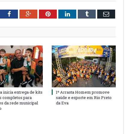
tter
Facebook
Google+
Pinterest
LinkedIn
Tumblr
Email
a inicia entrega de kits
1º Arrasta Homem promove
s completos para
saúde e esporte em Rio Preto
es da rede municipal
da Eva
o