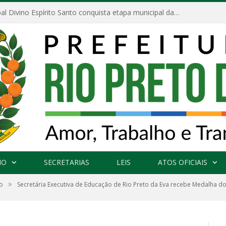
Escola Municipal Divino Espírito Santo conquista etapa municipal da V Feira Amazonense de Matemática
NO
SECRETARIAS
LEIS
ATOS OFICIAIS
»
o
Secretária Executiva de Educação de Rio Preto da Eva recebe Medalha d