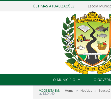
ÚLTIMAS ATUALIZAÇÕES:
O MUNICÍPIO
O GOVER
»
»
VOCÊ ESTÁ EM:
Home
Notícias
Educaçã
at 12.04.40