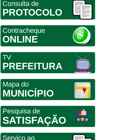
Consulta de
PROTOCOLO
Contracheque
ONLINE
TV
PREFEITURA
Mapa do
MUNICÍPIO
Pesquisa de
SATISFAÇÃO
Serviço ao