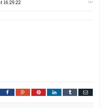
 16.29.22
0
tter
Facebook
Google+
Pinterest
LinkedIn
Tumblr
Email