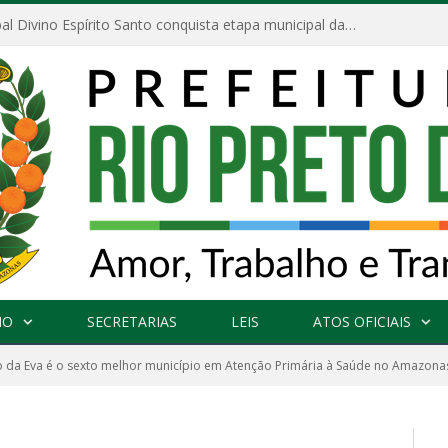
Escola Municipal Divino Espírito Santo conquista etapa municipal da V Feira Amazonense de Matemática
NO
SECRETARIAS
LEIS
ATOS OFICIAIS
o da Eva é o sexto melhor município em Atenção Primária à Saúde no Amazona