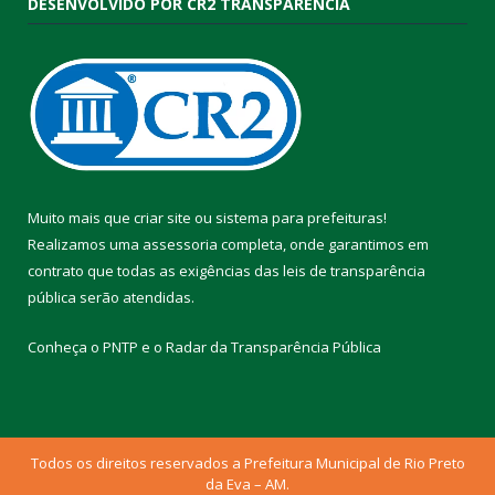
DESENVOLVIDO POR CR2 TRANSPARÊNCIA
Muito mais que
criar site
ou
sistema para prefeituras
!
Realizamos uma
assessoria
completa, onde garantimos em
contrato que todas as exigências das
leis de transparência
pública
serão atendidas.
Conheça o
PNTP
e o
Radar da Transparência Pública
Todos os direitos reservados a Prefeitura Municipal de Rio Preto
da Eva – AM.