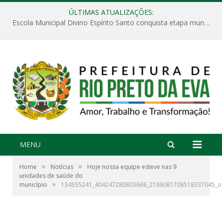
ÚLTIMAS ATUALIZAÇÕES:
Escola Municipal Divino Espírito Santo conquista etapa municipal da V Feira Amazonense de Matemática
MENU
»
»
Home
Notícias
Hoje nossa equipe esteve nas 9
unidades de saúde do
»
município
134555241_404247280803668_2186081708518337045_o