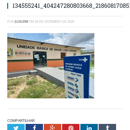
134555241_404247280803668_21860817085
POR
JUZILENE
EM
28 DE DEZEMBRO DE 2020
COMPARTILHAR:
Twitter
Facebook
Google+
Pinterest
LinkedIn
Tumblr