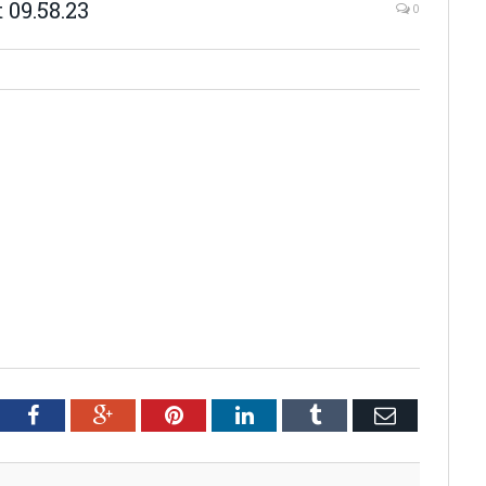
 09.58.23
0
tter
Facebook
Google+
Pinterest
LinkedIn
Tumblr
Email