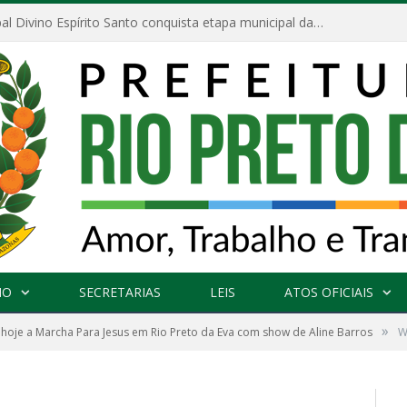
Escola Municipal Divino Espírito Santo conquista etapa municipal da V Feira Amazonense de Matemática
NO
SECRETARIAS
LEIS
ATOS OFICIAIS
»
oje a Marcha Para Jesus em Rio Preto da Eva com show de Aline Barros
W