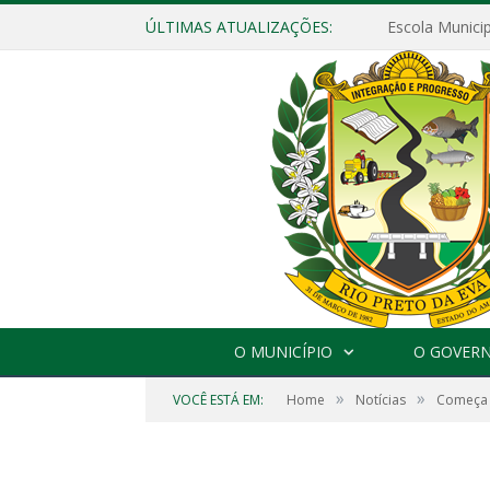
ÚLTIMAS ATUALIZAÇÕES:
O MUNICÍPIO
O GOVER
»
»
VOCÊ ESTÁ EM:
Home
Notícias
Começa h