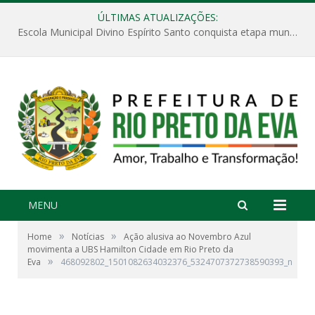
ÚLTIMAS ATUALIZAÇÕES:
Escola Municipal Divino Espírito Santo conquista etapa municipal da V Feira Amazonense de Matemática
MENU
»
»
Home
Notícias
Ação alusiva ao Novembro Azul
movimenta a UBS Hamilton Cidade em Rio Preto da
»
Eva
468092802_1501082634032376_5324707372738590393_n