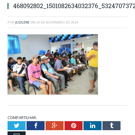
468092802_1501082634032376_532470737
POR
JUZILENE
EM
26 DE NOVEMBRO DE 2024
COMPARTILHAR:
Twitter
Facebook
Google+
Pinterest
LinkedIn
Tumblr